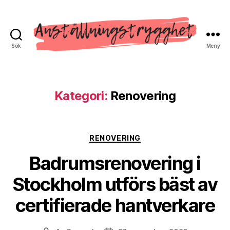
Sök
Meny
Anställnings
Trygghet
Kategori:
Renovering
Kategorier
RENOVERING
Badrumsrenovering i
Stockholm utförs bäst av
certifierade hantverkare