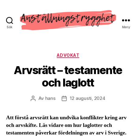
Sök
Meny
Anställnings
Trygghet
Kategorier
ADVOKAT
Arvsrätt – testamente
och laglott
Av
hans
12 augusti, 2024
Inläggsförfattare
Inläggsdatum
Att förstå arvsrätt kan undvika konflikter kring arv
och arvskifte. Läs vidare om hur laglotter och
testamenten påverkar fördelningen av arv i Sverige.